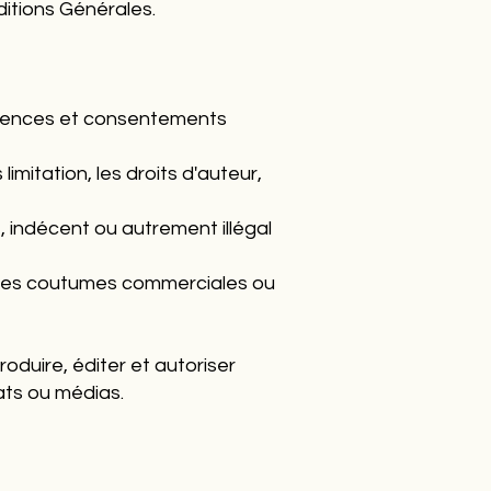
itions Générales.
licences et consentements
imitation, les droits d'auteur,
 indécent ou autrement illégal
u des coutumes commerciales ou
roduire, éditer et autoriser
ats ou médias.