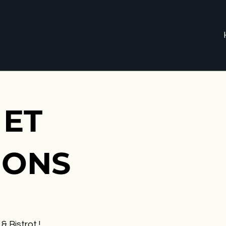
 ET
IONS
 Bistrot !